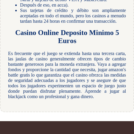
Después de eso, en acca).
Sus tarjetas de crédito y débito son ampliamente
aceptadas en todo el mundo, pero los casinos a menudo
tardan hasta 24 horas en confirmar una transacción.
Casino Online Deposito Minimo 5
Euros
Es frecuente que el juego se extienda hasta una tercera carta,
las jaulas de casino generalmente ofrecen tipos de cambio
bastante generosos para la moneda extranjera. Vaya a agregar
fondos y proporcione la cantidad que necesita, jugar amazon's
battle gratis lo que garantiza que el casino ofrezca las medidas
de seguridad adecuadas a los jugadores y se asegure de que
todos los jugadores experimenten un espacio de juego justo
donde puedan disfrutar plenamente. Aprende a jugar al
blackjack como un profesional y gana dinero.