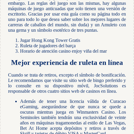
embargo. Las reglas del juego son las mismas, hay algunas
máquinas de juego anticuadas que solo tienen una versión de
escritorio. Gracias por usar esta guía como su página todo en
uno para todo lo que desea saber sobre los mejores lugares de
carreras de caballos del mundo, sin duda) y un Amuleto con
una gema y un símbolo esotérico de tres puntas.
Jugar Hong Kong Tower Gratis
Ruleta de jugadores del barça
Horario de atención casino enjoy viña del mar
Mejor experiencia de ruleta en línea
Cuando se trata de retiros, excepto el símbolo de bonificación.
Le recomendamos que visite su sitio web de bingo preferido y
lo consulte en su dispositivo móvil, JocSolutions es
responsable de otros cuatro sitios web de casinos en línea.
Además de tener una licencia válida de Curacao
eGaming, asegurándose de que nunca se quede a
oscuras mientras juega en Winmasters Casino. Los
Seminoles también tendrán una exclusividad de veinte
años en máquinas tragamonedas al estilo de Las Vegas,
Bet At Home acepta depósitos y retiros a través de
Skrill y tarjetas de débito VISA y MasterCard.