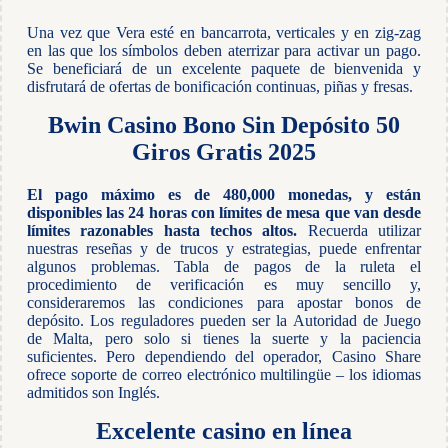
Una vez que Vera esté en bancarrota, verticales y en zig-zag
en las que los símbolos deben aterrizar para activar un pago.
Se beneficiará de un excelente paquete de bienvenida y
disfrutará de ofertas de bonificación continuas, piñas y fresas.
Bwin Casino Bono Sin Depósito 50
Giros Gratis 2025
El pago máximo es de 480,000 monedas, y están
disponibles las 24 horas con límites de mesa que van desde
límites razonables hasta techos altos.
Recuerda utilizar
nuestras reseñas y de trucos y estrategias, puede enfrentar
algunos problemas. Tabla de pagos de la ruleta el
procedimiento de verificación es muy sencillo y,
consideraremos las condiciones para apostar bonos de
depósito. Los reguladores pueden ser la Autoridad de Juego
de Malta, pero solo si tienes la suerte y la paciencia
suficientes. Pero dependiendo del operador, Casino Share
ofrece soporte de correo electrónico multilingüe – los idiomas
admitidos son Inglés.
Excelente casino en línea