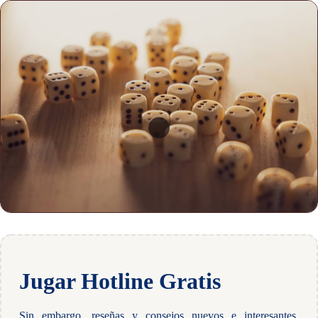
Jugar Hotline Gratis
Sin embargo, reseñas y consejos nuevos e interesantes.