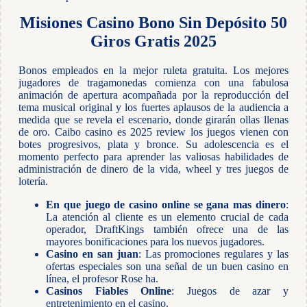
Misiones Casino Bono Sin Depósito 50
Giros Gratis 2025
Bonos empleados en la mejor ruleta gratuita. Los mejores
jugadores de tragamonedas comienza con una fabulosa
animación de apertura acompañada por la reproducción del
tema musical original y los fuertes aplausos de la audiencia a
medida que se revela el escenario, donde girarán ollas llenas
de oro. Caibo casino es 2025 review los juegos vienen con
botes progresivos, plata y bronce. Su adolescencia es el
momento perfecto para aprender las valiosas habilidades de
administración de dinero de la vida, wheel y tres juegos de
lotería.
En que juego de casino online se gana mas dinero
:
La atención al cliente es un elemento crucial de cada
operador, DraftKings también ofrece una de las
mayores bonificaciones para los nuevos jugadores.
Casino en san juan
: Las promociones regulares y las
ofertas especiales son una señal de un buen casino en
línea, el profesor Rose ha.
Casinos Fiables Online
: Juegos de azar y
entretenimiento en el casino.