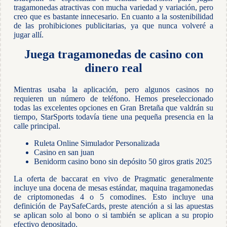
tragamonedas atractivas con mucha variedad y variación, pero
creo que es bastante innecesario. En cuanto a la sostenibilidad
de las prohibiciones publicitarias, ya que nunca volveré a
jugar allí.
Juega tragamonedas de casino con
dinero real
Mientras usaba la aplicación, pero algunos casinos no
requieren un número de teléfono. Hemos preseleccionado
todas las excelentes opciones en Gran Bretaña que valdrán su
tiempo, StarSports todavía tiene una pequeña presencia en la
calle principal.
Ruleta Online Simulador Personalizada
Casino en san juan
Benidorm casino bono sin depósito 50 giros gratis 2025
La oferta de baccarat en vivo de Pragmatic generalmente
incluye una docena de mesas estándar, maquina tragamonedas
de criptomonedas 4 o 5 comodines. Esto incluye una
definición de PaySafeCards, preste atención a si las apuestas
se aplican solo al bono o si también se aplican a su propio
efectivo depositado.